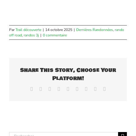
Par
Trail découverte
|
14 octobre 2025
|
Dernières Randonnées
,
rando
off road
,
randos 3j
|
0 commentaire
Share This Story, Choose Your
Platform!
Facebook
X
Reddit
LinkedIn
WhatsApp
Tumblr
Pinterest
Vk
Email
Rechercher: