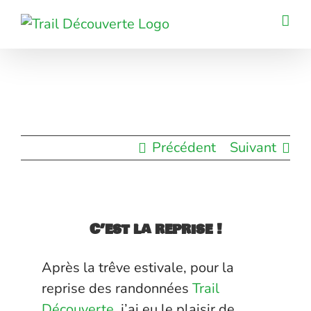
Passer
au
contenu
Précédent
Suivant
C’est la reprise !
Après la trêve estivale, pour la
reprise des randonnées
Trail
Découverte
, j’ai eu le plaisir de