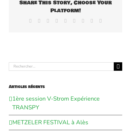
Share This Story, Choose Your
Platform!
Facebook
X
Reddit
LinkedIn
WhatsApp
Tumblr
Pinterest
Vk
Email
Rechercher:
Articles récents
1ère session V-Strom Expérience
TRANSPY
METZELER FESTIVAL à Alès