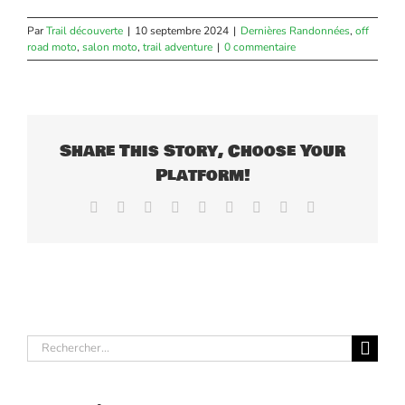
Par
Trail découverte
|
10 septembre 2024
|
Dernières Randonnées
,
off
road moto
,
salon moto
,
trail adventure
|
0 commentaire
Share This Story, Choose Your
Platform!
Facebook
X
Reddit
LinkedIn
WhatsApp
Tumblr
Pinterest
Vk
Email
Rechercher: