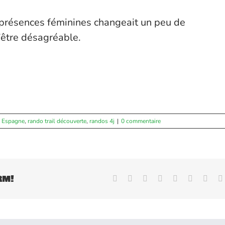
es présences féminines changeait un peu de
d’être désagréable.
 Espagne
,
rando trail découverte
,
randos 4j
|
0 commentaire
rm!
Facebook
X
Reddit
LinkedIn
WhatsApp
Tumblr
Pinte