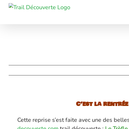
Passer
au
contenu
C’est la rentrée 
Cette reprise s’est faite avec une des bell
decouverte.com
trail découverte :
Le Trèfle