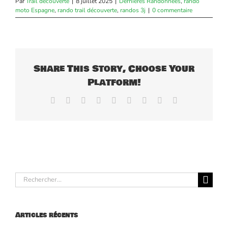
Par
Trail découverte
|
8 juillet 2025
|
Dernières Randonnées
,
rando
moto Espagne
,
rando trail découverte
,
randos 3j
|
0 commentaire
Share This Story, Choose Your
Platform!
Facebook
X
Reddit
LinkedIn
WhatsApp
Tumblr
Pinterest
Vk
Email
Rechercher:
Articles récents