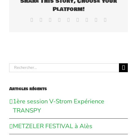
Share This Story, Choose Your
Platform!
Facebook
X
Reddit
LinkedIn
WhatsApp
Tumblr
Pinterest
Vk
Email
Rechercher:
Articles récents
1ère session V-Strom Expérience
TRANSPY
METZELER FESTIVAL à Alès