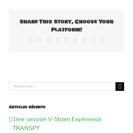
Share This Story, Choose Your
Platform!
Facebook
X
Reddit
LinkedIn
WhatsApp
Tumblr
Pinterest
Vk
Email
Rechercher:
Articles récents
1ère session V-Strom Expérience
TRANSPY