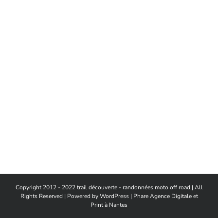
Copyright 2012 - 2022 trail découverte - randonnées moto off road | All
Rights Reserved | Powered by
WordPress
|
Phare Agence Digitale et
Print à Nantes