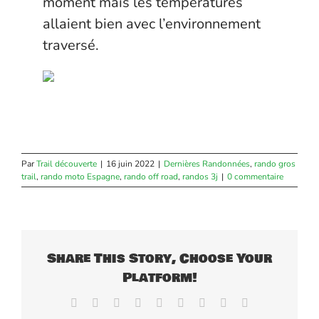
moment mais les températures
allaient bien avec l’environnement
traversé.
Par
Trail découverte
|
16 juin 2022
|
Dernières Randonnées
,
rando gros
trail
,
rando moto Espagne
,
rando off road
,
randos 3j
|
0 commentaire
Share This Story, Choose Your
Platform!
Facebook
X
Reddit
LinkedIn
WhatsApp
Tumblr
Pinterest
Vk
Email