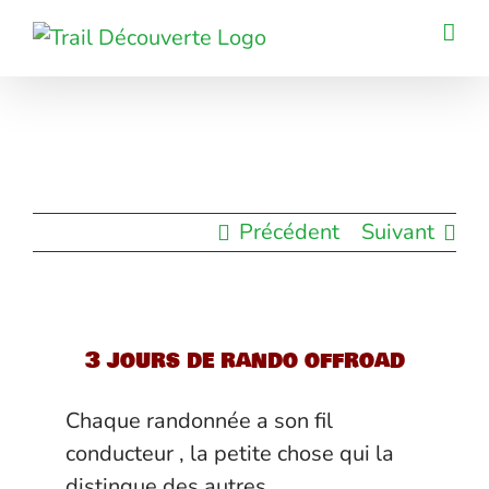
Passer
au
contenu
Précédent
Suivant
3 jours de rando offroad
Chaque randonnée a son fil
conducteur , la petite chose qui la
distingue des autres .