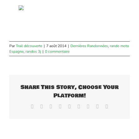
Par
Trail découverte
|
7 août 2014
|
Dernières Randonnées
,
rando moto
Espagne
,
randos 3j
|
0 commentaire
Share This Story, Choose Your
Platform!
Facebook
X
Reddit
LinkedIn
WhatsApp
Tumblr
Pinterest
Vk
Email