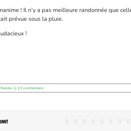
 unanime ! Il n’y a pas meilleure randonnée que cell
tait prévue sous la pluie.
udacieux !
,
Randos 1j
|
0 commentaire
rm!
Facebook
X
Reddit
LinkedIn
WhatsApp
Tumblr
Pinte