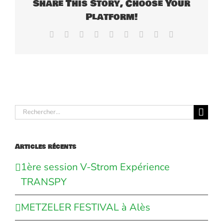
Share This Story, Choose Your
Platform!
Facebook
X
Reddit
LinkedIn
WhatsApp
Tumblr
Pinterest
Vk
Email
Rechercher:
Articles récents
1ère session V-Strom Expérience
TRANSPY
METZELER FESTIVAL à Alès