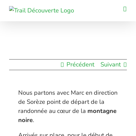
Passer
au
contenu
Précédent
Suivant
Nous partons avec Marc en direction
de Sorèze point de départ de la
randonnée au cœur de la
montagne
noire
.
Arrivés sur place, pour le début de