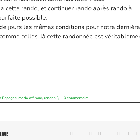
 à cette rando, et continuer rando après rando à
 parfaite possible.
de jours les mêmes conditions pour notre dernière
 comme celles-là cette randonnée est véritableme
o Espagne
,
rando off road
,
randos 3j
|
0 commentaire
rm!
Facebook
X
Reddit
LinkedIn
WhatsApp
Tumblr
Pinte