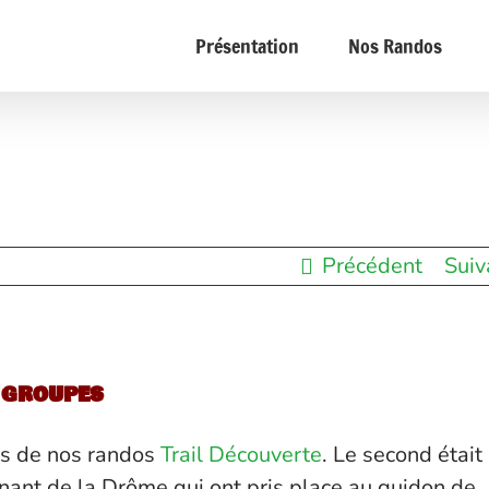
Présentation
Nos Randos
Précédent
Suiv
 groupes
és de nos randos
Trail Découverte
. Le second était
nant de la Drôme qui ont pris place au guidon de