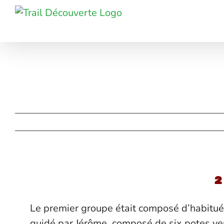
Passer
au
contenu
2
Le premier groupe était composé d’habitu
guidé par Jérôme, composé de six potes ve